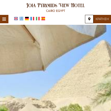
≡
ΚΡΆΤΗΣΗ
HOME
ΤΟΠΟΘΕΣΊΑ
ΔΙΑΜΟΝΉ
ΠΑΡΟΧΈΣ
ΦΩΤΟΓΡΑΦΊΕΣ