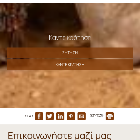
Κάντε κράτηση
ΖΉΤΗΣΗ
ΚΆΝΤΕ ΚΡΆΤΗΣΗ
SHARE
ΕΚΤΥΠΩΣΗ
Επικοινωνήστε μαζί μας