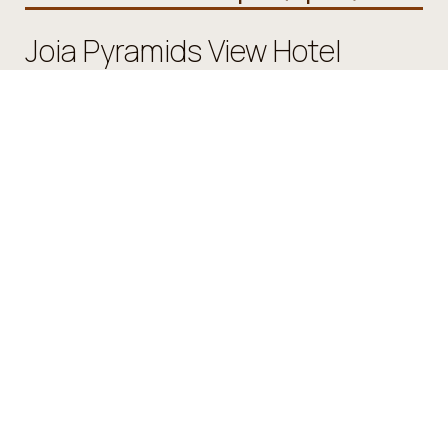
Joia Pyramids View Hotel
Ξενοδοχείο Κάιρο, Αίγυπτος
Othman Ibn Effan, Cairo - 3514640 Cairo - Egypt
Check-in 15:00 Check-out 11:00
Ανοικτό 01.01 - 01.01
Ακολουθήστε μας
Εντυπώσεις