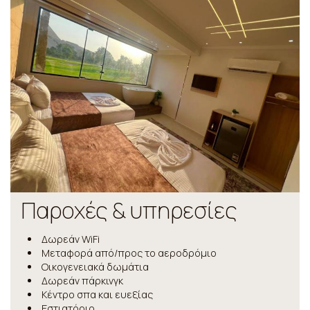
Παροχές & υπηρεσίες
Δωρεάν WiFi
Μεταφορά από/προς το αεροδρόμιο
Οικογενειακά δωμάτια
Δωρεάν πάρκινγκ
Κέντρο σπα και ευεξίας
Εστιατόριο